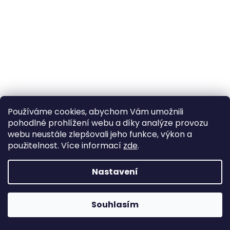
a
j
í
t
?
Používáme cookies, abychom Vám umožnili
HLEDAT
pohodlné prohlížení webu a díky analýze provozu
webu neustále zlepšovali jeho funkce, výkon a
použitelnost. Více informací
zde
.
Nastavení
Souhlasím