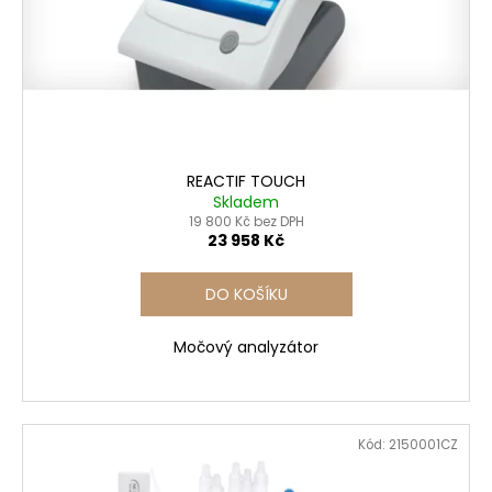
r
ů
a
o
j
d
í
u
t
k
?
t
ů
REACTIF TOUCH
Skladem
19 800 Kč bez DPH
23 958 Kč
HLEDAT
DO KOŠÍKU
Močový analyzátor
Kód:
2150001CZ