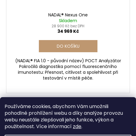
NADAL® Nexus One
Skladem
28 900 Kč bez DPH
34 969 Kč
DO KOŠÍKU
(NADAL® FIA 1.0 - původní název) POCT Analyzátor
Pokročilá diagnostika pomocí fluorescenčního
imunotestu: Přesnost, citlivost a spolehlivost při
testování v místě péče.
Používáme cookies, abychom Vám umožnili
4
položek celkem
O
pohodlné prohlížení webu a díky analýze provozu
v
webu neustále zlepšovali jeho funkce, výkon a
Z
l
použitelnost. Více informací
zde
.
á
á
AMBERIT, spol. s r.o.