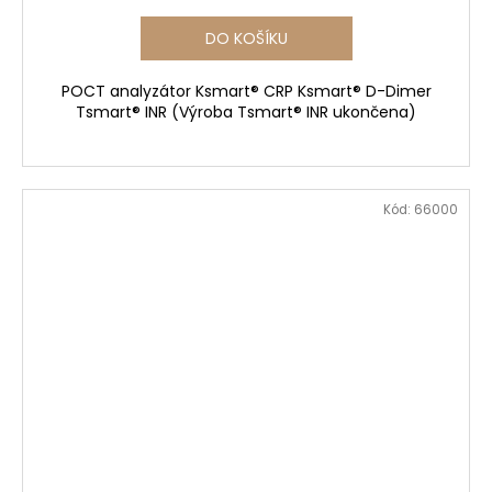
DO KOŠÍKU
POCT analyzátor Ksmart® CRP Ksmart® D-Dimer
Tsmart® INR (Výroba Tsmart® INR ukončena)
Kód:
66000