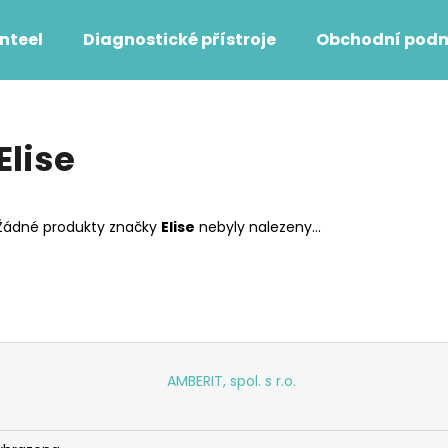
nteel
Diagnostické přístroje
Obchodní pod
Co potřebujete najít?
Elise
HLEDAT
Žádné produkty značky
Elise
nebyly nalezeny...
AMBERIT, spol. s r.o.